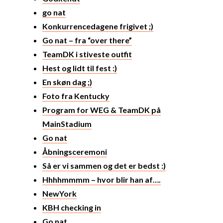
go nat
Konkurrencedagene frigivet ;)
Go nat – fra “over there”
TeamDK i stiveste outfit
Hest og lidt til fest :)
En skøn dag ;)
Foto fra Kentucky
Program for WEG & TeamDK på
MainStadium
Go nat
Åbningsceremoni
Så er vi sammen og det er bedst :)
Hhhhmmmm – hvor blir han af….
NewYork
KBH checking in
Go nat